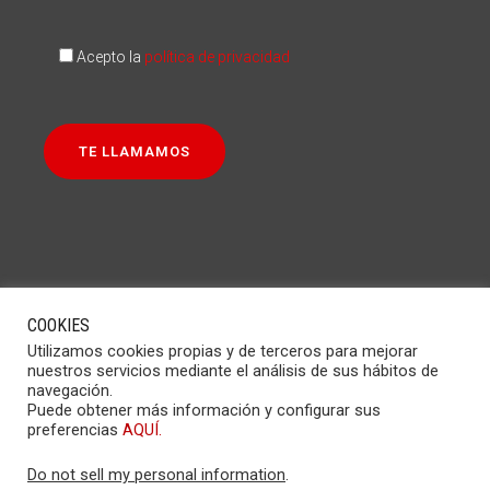
Acepto la
política de privacidad
COOKIES
Utilizamos cookies propias y de terceros para mejorar
nuestros servicios mediante el análisis de sus hábitos de
navegación.
Puede obtener más información y configurar sus
preferencias
AQUÍ.
©2021 Grupo ANTÓN Todos los derechos
reservados |
Aviso legal
|
Política de privacidad
|
Política de cookies
Do not sell my personal information
.